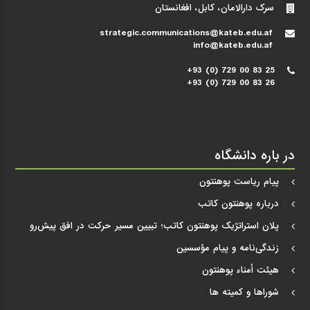
سرک دارالامان، کابل، افغانستان
strategic.communications@kateb.edu.af
info@kateb.edu.af
+93 (0) 729 00 83 25
+93 (0) 729 00 83 26
در باره دانشگاه
پیام ریاست پوهنتون
درباره پوهنتون کاتب
پلان استراتژیک پوهنتون کاتب؛ تبیین مسیر حرکت در افق پیش‌رو
زندگی‌نامه و پیام مؤسسین
هیئت اُمناء پوهنتون
شوراها و کمیته ها