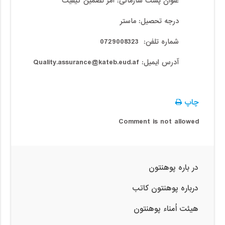
عنوان پست سازمانی:
آمر تضمین کیفیت
درجه تحصیل:
ماستر
شماره تلفن:
0729008323
آدرس ایمیل:
Quality.assurance@kateb.eud.af
چاپ
Comment is not allowed
در باره پوهنتون
درباره پوهنتون کاتب
هیئت اُمناء پوهنتون