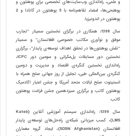
و علمی، راه‌اندازی وب‌سایت­‌های تخصصی برای پوهنتون و
پوهنحی‌ها، امضاء تفاهم‌نامه با 5 پوهنتون در کانادا و 2
پوهنتون در اندونیزیا.
سال 1398
:
همکاری در برگزای نخستین سمینار “تجارب
موفق و نوآوری مکاتب خصوصی افغانستان” و سمینار
“نقش پوهنتون‌ها در تحقق اهداف توسعه‌ی پایدار”، برگزاری
نخستین دور مسابقات پل‌مکرانی و سومین دور ICPC،
راه‌اندازی نخستین کنگره‌ی اقتصاد و مدیریت و دومین
کنگره‌ی بین‌المللی طبی، تجلیل از روز جهانی صلح همراه با
انستیتوت صلح ایالات متحد آمریکا و جشن اعتبار اکادمیک
پوهنتون کاتب و برگزاری سیزدهمین جشن فراغت پوهنتون
کاتب.
سال 1399: راه‌اندازی سیستم آموزشی آنلاین (Kateb
LMS)، کسب میزبانی شبکه‌ی راه‌حل‌های توسعه‌ی پایدار
افغانستان (SDSN Afghanistan)، ایجاد گروه معماران