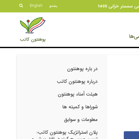
 سمستر خزانی 1405
پښتو
English
ی‌ها
پوهنتون کاتب
در باره پوهنتون
درباره پوهنتون کاتب
هیئت اُمناء پوهنتون
شوراها و کمیته ها
معلومات و سوابق
پلان استراتژیک پوهنتون کاتب؛