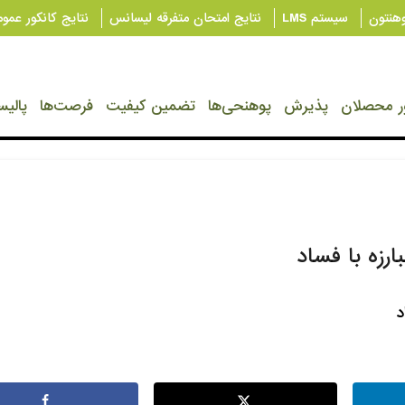
هنتون
سیستم LMS
نتایج امتحان متفرقه لیسانس
نتایج کانکور عمومی
ر محصلان
پذیرش
پوهنحی‌ها
تضمین کیفیت
فرصت‌ها
پالیس
ارزه با فساد
د