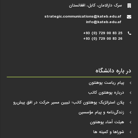
سرک دارالامان، کابل، افغانستان
strategic.communications@kateb.edu.af
info@kateb.edu.af
+93 (0) 729 00 83 25
+93 (0) 729 00 83 26
در باره دانشگاه
پیام ریاست پوهنتون
درباره پوهنتون کاتب
پلان استراتژیک پوهنتون کاتب؛ تبیین مسیر حرکت در افق پیش‌رو
زندگی‌نامه و پیام مؤسسین
هیئت اُمناء پوهنتون
شوراها و کمیته ها