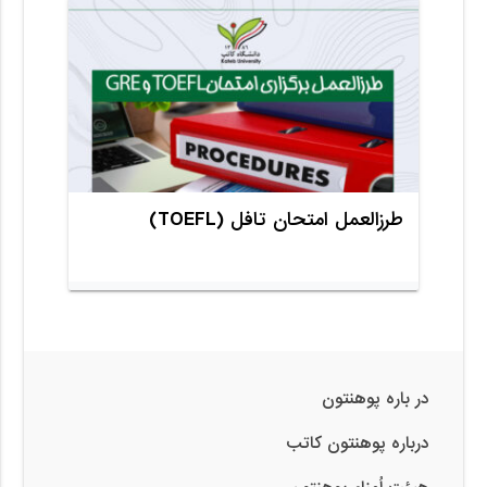
طرزالعمل امتحان تافل (TOEFL)
در باره پوهنتون
درباره پوهنتون کاتب