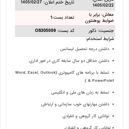
تاریخ ختم اعلان:
1405/02/27
1405/02/22
معاش:
برابر با
تعداد بست:1
ضوابط پوهنتون
جنسیت: ذکور
کد بست:
OS305009
شرایط استخدام:
* داشتن درجه تحصیل لیسانس
* داشتن حداقل دو سال سابقه کاری در امور اداری.
* تسلط با برنامه های کامپیوتری (Word, Excel, Outlook
& PowerPoint )
* تسلط به زبان های ملی و انگلیسی
* داشتن مهارتهای خوب سازمانی و ارتباطی
* توانایی کار گروهی و انفرادی
* توانایی کار گروهی و انفرادی