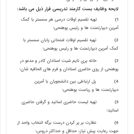
لایحه وظایف بست
کارمند تدریسی
قرار ذیل می­ باشد:
1) تهیه تقسیم اوقات درسی هر سمستر با کمک
آمرین دیپارتمنت ها و رئیس پوهنحی؛
2) تهیه تقسیم اوقات امتحانی پایان سمستر با
کمک آمرین دیپارتمنت ها و رئیس پوهنحی؛
3) خانه پری تایم شیت استادان کادر و مدعو در
پوهنحی از روی حاضری استادان و فرم های الحاقیه شان؛
4) پل ارتباطی بین دانشجویان با آمرین
دیپارتمنت ها و ریاست پوهنحی؛
5) تهیه لیست حاضری اساتید و گرفتن حاضری
اساتید؛
6) نظارت بر پر کردن درست برگه انتخاب واحد از
جهت رعایت پیش نیاز، حداقل و حداکثر دروس؛