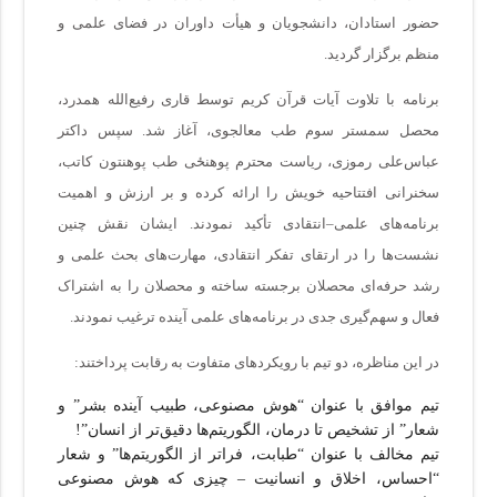
حضور استادان، دانشجویان و هیأت داوران در فضای علمی و
منظم برگزار گردید.
برنامه با تلاوت آیات قرآن کریم توسط قاری رفیع‌الله همدرد،
محصل سمستر سوم طب معالجوی، آغاز شد. سپس داکتر
عباس‌علی رموزی، ریاست محترم پوهنځی طب پوهنتون کاتب،
سخنرانی افتتاحیه خویش را ارائه کرده و بر ارزش و اهمیت
برنامه‌های علمی–انتقادی تأکید نمودند. ایشان نقش چنین
نشست‌ها را در ارتقای تفکر انتقادی، مهارت‌های بحث علمی و
رشد حرفه‌ای محصلان برجسته ساخته و محصلان را به اشتراک‌
فعال و سهم‌گیری جدی در برنامه‌های علمی آینده ترغیب نمودند.
در این مناظره، دو تیم با رویکردهای متفاوت به رقابت پرداختند:
تیم موافق با عنوان “هوش مصنوعی، طبیب آینده بشر” و
شعار” از تشخیص تا درمان، الگوریتم‌ها دقیق‌تر از انسان”!
تیم مخالف با عنوان “طبابت، فراتر از الگوریتم‌ها” و شعار
“احساس، اخلاق و انسانیت – چیزی که هوش مصنوعی